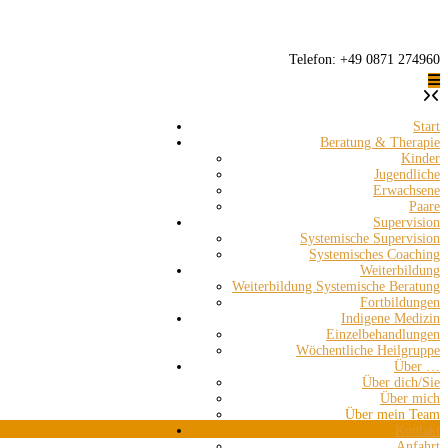
Telefon: +49 0871 274960
Start
Beratung & Therapie
Kinder
Jugendliche
Erwachsene
Paare
Supervision
Systemische Supervision
Systemisches Coaching
Weiterbildung
Weiterbildung Systemische Beratung
Fortbildungen
Indigene Medizin
Einzelbehandlungen
Wöchentliche Heilgruppe
Über …
Über dich/Sie
Über mich
Über mein Team
Kontakt
Anfahrt